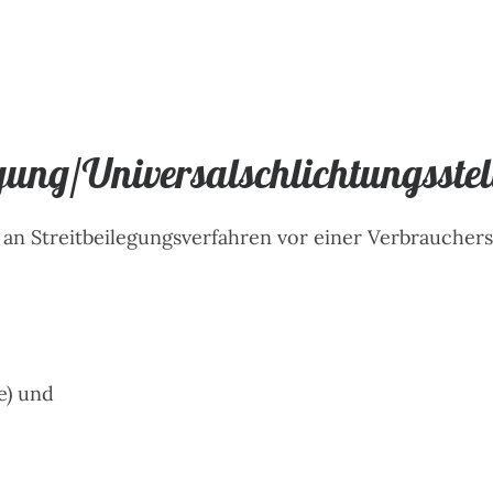
egung/Universal­schlichtungs­stel
t, an Streitbeilegungsverfahren vor einer Verbraucher
e) und